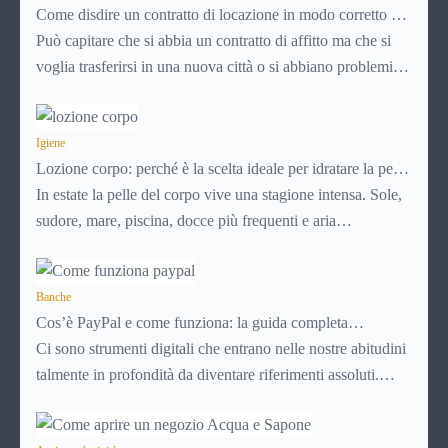
Come disdire un contratto di locazione in modo corretto ed
efficace
Può capitare che si abbia un contratto di affitto ma che si
voglia trasferirsi in una nuova città o si abbiano problemi a
pagare il canone, per cui si comincia a cercare un’altra
abitazione: è legittimo chiedersi se è possibile
disdire il
contratto di locazione
Igiene
prima che scada. In questa guida
Lozione corpo: perché è la scelta ideale per idratare la pelle
capiremo come inviare la disdetta per un contratto di affitto.
in estate
In estate la pelle del corpo vive una stagione intensa. Sole,
sudore, mare, piscina, docce più frequenti e aria
condizionata possono renderla meno morbida, più
disidratata o semplicemente meno confortevole. Eppure,
proprio nei mesi caldi, molte persone smettono di applicare
Banche
Cos’è PayPal e come funziona: la guida completa
prodotti idratanti perché temono texture pesanti,
aggiornata per venditori e privati
Ci sono strumenti digitali che entrano nelle nostre abitudini
appiccicose o difficili da assorbire.
talmente in profondità da diventare riferimenti assoluti.
PayPal è uno di questi. Lo usi per comprare su Amazon,
per pagare un corso online, per mandare venti euro a un