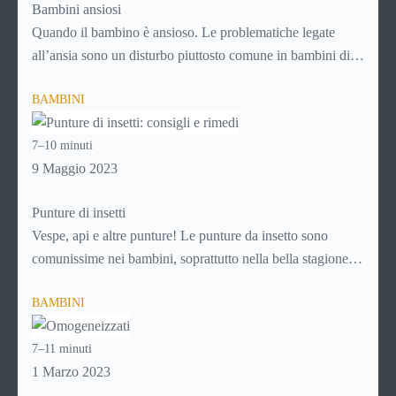
Bambini ansiosi
Quando il bambino è ansioso. Le problematiche legate
all’ansia sono un disturbo piuttosto comune in bambini di
tutte le età e vanno trattate subito e nel modo adeguato per
BAMBINI
evitare che si trasformino in un problema più grande, con la
crescita. Per sapere di più su come affrontare i disturbi
7–10 minuti
legati all’ansia nei bambini, continua a leggere!
9 Maggio 2023
Punture di insetti
Vespe, api e altre punture! Le punture da insetto sono
comunissime nei bambini, soprattutto nella bella stagione
che favorisce i giochi nei parchi, nei prati e in ogni caso
BAMBINI
all’aria aperta. Ad ogni puntura, però, c’è il suo rimedio.
Scopri
come comportarti in caso di puntura di insetto
7–11 minuti
continuando a leggere questa guida!
1 Marzo 2023