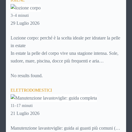
IGIENE
abitazione: è legittimo chiedersi se è possibile
disdire il
contratto di locazione
prima che scada. In questa guida
3–4 minuti
capiremo come inviare la disdetta per un contratto di affitto.
29 Luglio 2026
Lozione corpo: perché è la scelta ideale per idratare la pelle
in estate
In estate la pelle del corpo vive una stagione intensa. Sole,
sudore, mare, piscina, docce più frequenti e aria
condizionata possono renderla meno morbida, più
No results found.
disidratata o semplicemente meno confortevole. Eppure,
proprio nei mesi caldi, molte persone smettono di applicare
ELETTRODOMESTICI
prodotti idratanti perché temono texture pesanti,
appiccicose o difficili da assorbire.
11–17 minuti
21 Luglio 2026
Manutenzione lavastoviglie: guida ai guasti più comuni (e