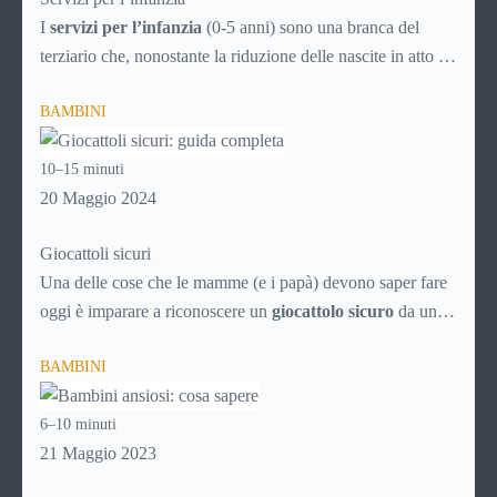
I
servizi per l’infanzia
(0-5 anni) sono una branca del
terziario che, nonostante la riduzione delle nascite in atto da
decenni, è comunque in continuo sviluppo. Ecco quindi un
BAMBINI
articolo specifico ricco di consigli utili per la scelta
intelligente dei servizi che possono rendere la vità più facile
10–15 minuti
ai genitori dei bimbi da 0 a 5 anni, aiutando i neonati nella
20 Maggio 2024
crescita e nello sviluppo.
Giocattoli sicuri
Una delle cose che le mamme (e i papà) devono saper fare
oggi è imparare a riconoscere un
giocattolo sicuro
da uno
pericoloso, soprattutto alla luce del proliferare di prodotti a
BAMBINI
basso costo provenienti dalla Cina, che spesso sono vere e
proprie trappole per i nostri figli.
6–10 minuti
21 Maggio 2023