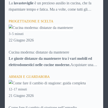
soluzioni)
La
lavastoviglie
è un prezioso ausilio in cucina, che fa
risparmiare tempo e fatica. Ma a volte, come tutti gli
elettrodomestici, può accusare malfunzionamenti o avere
PROGETTAZIONE E SCELTA
problemi tecnici. Ecco una breve guida ai principali guasti e
inconvenienti, con tutti i consigli utili per cercare di
3–5 minuti
risolverli da soli, senza chiamare il tecnico e risparmiando
22 Giugno 2026
quindi soldi.
Cucina moderna: distanze da mantenere
Le giuste distanze da mantenere tra i vari mobili ed
elettrodomestici nelle cucine moderne.
Acquistare una
cucina al giorno d’oggi potrebbe sembrare facilissimo, date
ARMADI E GUARDAROBA
le infinite possibilità messe a disposizione dal mercato. In
realtà la scelta è resa “difficile” proprio dal numero di
12–17 minuti
possibilità fra cui scegliere, che trasformano l’acquisto della
21 Giugno 2026
cucina in una vera e propria impresa, poiché ci si deve
districare fra migliaia di particolari e di elementi.Senza un
Come fare il cambio di stagione nell’armadio