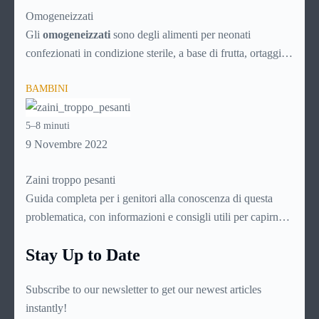
Omogeneizzati
Gli
omogeneizzati
sono degli alimenti per neonati
confezionati in condizione sterile, a base di frutta, ortaggi o
carne, direttamente pronti per l’uso. Vengono prodotti
BAMBINI
sottoponendo le sostanze scelte ad una sofisticata procedura
di omogeneizzazione che li renda digeribili dal delicato
5–8 minuti
stomaco dei bambini molto piccoli, non oltre i dieci mesi di
9 Novembre 2022
età. Dato che si intuisce come sia importante per le mamme
conoscerli assai bene, ecco una guida di approfondimento
Zaini troppo pesanti
su questo delicato prodotto.
Guida completa per i genitori alla conoscenza di questa
problematica, con informazioni e consigli utili per capirne
l’origine e le cause, leggerne i sintomi e le manifestazioni,
Stay Up to Date
individuare lo specialista più indicato e intervenire per
fronteggiarla nel migliore dei modi
Subscribe to our newsletter to get our newest articles
instantly!