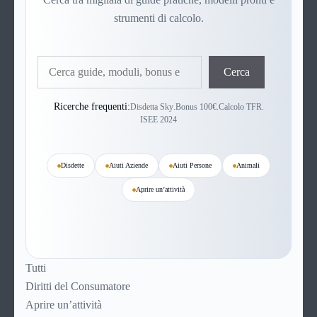
strumenti di calcolo.
Cerca
Cerca
Ricerche frequenti:
Disdetta Sky
.
Bonus 100€
.
Calcolo TFR
.
ISEE 2024
Disdette
Aiuti Aziende
Aiuti Persone
Animali
Aprire un’attività
Tutti
Diritti del Consumatore
Aprire un’attività