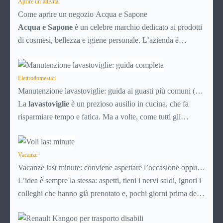
amico. Ma se ti chiedi esattamente cosa succede dietro
Aprire un’attività
Come aprire un negozio Acqua e Sapone
quella schermata (e soprattutto quanto ti costa davvero)
Acqua e Sapone
è un celebre marchio dedicato ai prodotti
probabilmente non hai una risposta precisa su come
di cosmesi, bellezza e igiene personale. L’azienda è
funziona PayPal.
presente dal 1992 e con circa 700 punti vendita sparsi per
tutta Italia è un marchio di successo, affermato e simbolo di
convenienza.
Elettrodomestici
Manutenzione lavastoviglie: guida ai guasti più comuni (e
soluzioni)
La
lavastoviglie
è un prezioso ausilio in cucina, che fa
risparmiare tempo e fatica. Ma a volte, come tutti gli
elettrodomestici, può accusare malfunzionamenti o avere
problemi tecnici. Ecco una breve guida ai principali guasti e
inconvenienti, con tutti i consigli utili per cercare di
Vacanze
Vacanze last minute: conviene aspettare l’occasione oppure
risolverli da soli, senza chiamare il tecnico e risparmiando
no?
L’idea è sempre la stessa: aspetti, tieni i nervi saldi, ignori i
quindi soldi.
colleghi che hanno già prenotato e, pochi giorni prima della
partenza, ti aggiudichi un pacchetto a metà prezzo. Le
vacanze last minute funzionano più o meno così.Oggi