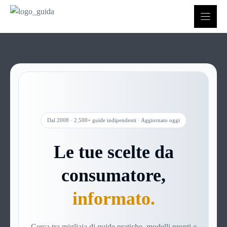
Vai
al
contenuto
Dal 2008 · 2.500+ guide indipendenti · Aggiornato oggi
Le tue scelte da
consumatore,
informato.
Cerca tra migliaia di guide pratiche, modelli pronti e