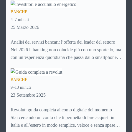
per pagare un corso online, per mandare venti euro a un
BANCHE
amico. Ma se ti chiedi esattamente cosa succede dietro
4–7 minuti
quella schermata (e soprattutto quanto ti costa davvero)
25 Marzo 2026
probabilmente non hai una risposta precisa su come
funziona PayPal.
Analisi dei servizi bancari: l’offerta dei leader del settore
Nel 2026 il banking non coincide più con uno sportello, ma
con un’esperienza quotidiana che passa dallo smartphone.
Per i giovani, soprattutto, la banca non è più un luogo da
raggiungere, ma un servizio da aprire in app, usare in pochi
BANCHE
secondi e integrare nella gestione ordinaria della vita.
9–13 minuti
Controllare il saldo, fare un bonifico, richiedere un prodotto
23 Settembre 2025
o monitorare le spese sono attività che ormai devono essere
semplici, immediate e disponibili sempre.
Revolut: guida completa al conto digitale del momento
Stai cercando un conto che ti permetta di fare acquisti in
Italia e all’estero in modo semplice, veloce e senza spese