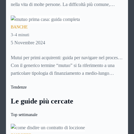
nella vita di molte persone. La difficoltà più comune,
solitamente, è mettere da parte il capitale per l’anticipo: qui
entrano in gioco i mutui 100%, che finanziano l’intero
BANCHE
valore dell’immobile senza richiedere versamenti iniziali.
3–4 minuti
Analizziamone nel dettaglio le caratteristiche e i vantaggi.
5 Novembre 2024
Mutui per primi acquirenti: guida per navigare nel processo
di acquisto della casa
Con il generico termine “mutuo” si fa riferimento a una
particolare tipologia di finanziamento a medio-lungo
termine (con durate che vanno generalmente dai 5 ai 30
Tendenze
anni). Si tratta di norma di un contratto a titolo oneroso: il
richiedente infatti non dovrà restituire alla banca soltanto il
Le guide più cercate
capitale richiesto, ma anche una certa quota a titolo di
interessi e altre spese.
Top settimanale