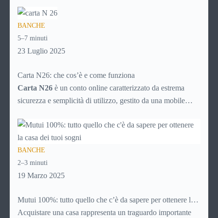
nascoste? Ti piacerebbe gestire tutto direttamente dal tuo
smartphone, senza code in banca o documenti cartacei?
BANCHE
Allora è il momento di scoprire Revolut, una delle soluzioni
5–7 minuti
fintech più utilizzate al mondo.
23 Luglio 2025
Carta N26: che cos’è e come funziona
Carta N26
è un conto online caratterizzato da estrema
sicurezza e semplicità di utilizzo, gestito da una mobile
bank tedesca fondata nel 2013. La banca online rientra nel
sistema finanziario tedesco e, nonostante non abbia sedi
fisiche, consente il prelievo di denaro allo sportello in tutto
BANCHE
il mondo.
2–3 minuti
19 Marzo 2025
Mutui 100%: tutto quello che c’è da sapere per ottenere la
casa dei tuoi sogni
Acquistare una casa rappresenta un traguardo importante