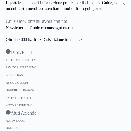
Il portale italiano di informazione pratica per il cittadino. Guide, bonus,
sono le alternative se il last minute non fa per te.
moduli e strumenti per esercitare i tuoi diritti, ogni giorno.
Chi siamo
Contatti
Lavora con noi
Newsletter — Guide e bonus ogni mattina
Oltre 80.000 iscritti · Disiscrizione in un click
DISDETTE
TELEFONIA E INTERNET
PAY TV E STREAMING
LUCE E GAS
ASSICURAZIONI
BANCHE E FINANZA
PALESTRA E SPORT
AUTO E MOBILITA'
Aiuti Aziende
AUTOVEICOLI
BAMBINI