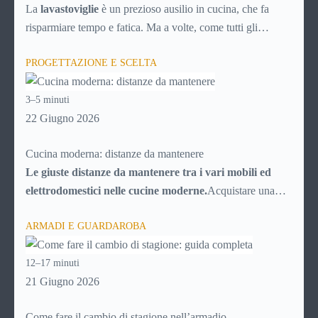
soluzioni)
La
lavastoviglie
è un prezioso ausilio in cucina, che fa
risparmiare tempo e fatica. Ma a volte, come tutti gli
elettrodomestici, può accusare malfunzionamenti o avere
PROGETTAZIONE E SCELTA
problemi tecnici. Ecco una breve guida ai principali guasti e
inconvenienti, con tutti i consigli utili per cercare di
3–5 minuti
risolverli da soli, senza chiamare il tecnico e risparmiando
22 Giugno 2026
quindi soldi.
Cucina moderna: distanze da mantenere
Le giuste distanze da mantenere tra i vari mobili ed
elettrodomestici nelle cucine moderne.
Acquistare una
cucina al giorno d’oggi potrebbe sembrare facilissimo, date
ARMADI E GUARDAROBA
le infinite possibilità messe a disposizione dal mercato. In
realtà la scelta è resa “difficile” proprio dal numero di
12–17 minuti
possibilità fra cui scegliere, che trasformano l’acquisto della
21 Giugno 2026
cucina in una vera e propria impresa, poiché ci si deve
districare fra migliaia di particolari e di elementi.Senza un
Come fare il cambio di stagione nell’armadio