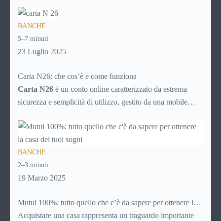
nascoste? Ti piacerebbe gestire tutto direttamente dal tuo
smartphone, senza code in banca o documenti cartacei?
BANCHE
Allora è il momento di scoprire Revolut, una delle soluzioni
5–7 minuti
fintech più utilizzate al mondo.
23 Luglio 2025
Carta N26: che cos’è e come funziona
Carta N26
è un conto online caratterizzato da estrema
sicurezza e semplicità di utilizzo, gestito da una mobile
bank tedesca fondata nel 2013. La banca online rientra nel
sistema finanziario tedesco e, nonostante non abbia sedi
fisiche, consente il prelievo di denaro allo sportello in tutto
BANCHE
il mondo.
2–3 minuti
19 Marzo 2025
Mutui 100%: tutto quello che c’è da sapere per ottenere la
casa dei tuoi sogni
Acquistare una casa rappresenta un traguardo importante