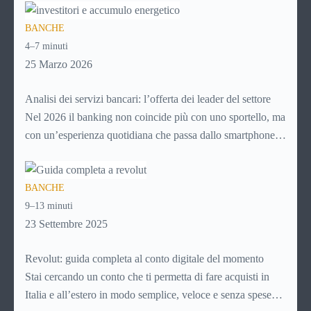
per pagare un corso online, per mandare venti euro a un
BANCHE
amico. Ma se ti chiedi esattamente cosa succede dietro
4–7 minuti
quella schermata (e soprattutto quanto ti costa davvero)
25 Marzo 2026
probabilmente non hai una risposta precisa su come
funziona PayPal.
Analisi dei servizi bancari: l’offerta dei leader del settore
Nel 2026 il banking non coincide più con uno sportello, ma
con un’esperienza quotidiana che passa dallo smartphone.
Per i giovani, soprattutto, la banca non è più un luogo da
raggiungere, ma un servizio da aprire in app, usare in pochi
BANCHE
secondi e integrare nella gestione ordinaria della vita.
9–13 minuti
Controllare il saldo, fare un bonifico, richiedere un prodotto
23 Settembre 2025
o monitorare le spese sono attività che ormai devono essere
semplici, immediate e disponibili sempre.
Revolut: guida completa al conto digitale del momento
Stai cercando un conto che ti permetta di fare acquisti in
Italia e all’estero in modo semplice, veloce e senza spese