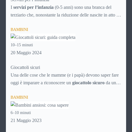
I
servizi per l’infanzia
(0-5 anni) sono una branca del
terziario che, nonostante la riduzione delle nascite in atto da
decenni, è comunque in continuo sviluppo. Ecco quindi un
BAMBINI
articolo specifico ricco di consigli utili per la scelta
intelligente dei servizi che possono rendere la vità più facile
10–15 minuti
ai genitori dei bimbi da 0 a 5 anni, aiutando i neonati nella
20 Maggio 2024
crescita e nello sviluppo.
Giocattoli sicuri
Una delle cose che le mamme (e i papà) devono saper fare
oggi è imparare a riconoscere un
giocattolo sicuro
da uno
pericoloso, soprattutto alla luce del proliferare di prodotti a
BAMBINI
basso costo provenienti dalla Cina, che spesso sono vere e
proprie trappole per i nostri figli.
6–10 minuti
21 Maggio 2023