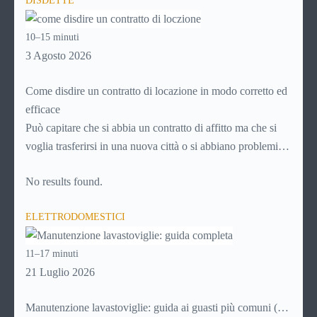
DISDETTE
avviene in pochi minuti, spesso senza che ci si fermi a
capire dove si sta entrando.
10–15 minuti
3 Agosto 2026
Come disdire un contratto di locazione in modo corretto ed
efficace
Può capitare che si abbia un contratto di affitto ma che si
voglia trasferirsi in una nuova città o si abbiano problemi a
pagare il canone, per cui si comincia a cercare un’altra
No results found.
abitazione: è legittimo chiedersi se è possibile
disdire il
contratto di locazione
prima che scada. In questa guida
ELETTRODOMESTICI
capiremo come inviare la disdetta per un contratto di affitto.
11–17 minuti
21 Luglio 2026
Manutenzione lavastoviglie: guida ai guasti più comuni (e