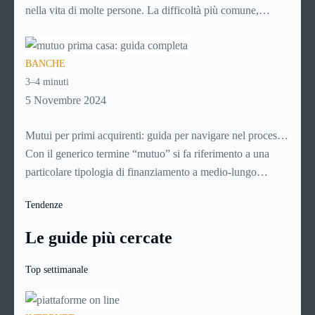
nella vita di molte persone. La difficoltà più comune,
solitamente, è mettere da parte il capitale per l’anticipo: qui
entrano in gioco i mutui 100%, che finanziano l’intero
BANCHE
valore dell’immobile senza richiedere versamenti iniziali.
3–4 minuti
Analizziamone nel dettaglio le caratteristiche e i vantaggi.
5 Novembre 2024
Mutui per primi acquirenti: guida per navigare nel processo
di acquisto della casa
Con il generico termine “mutuo” si fa riferimento a una
particolare tipologia di finanziamento a medio-lungo
termine (con durate che vanno generalmente dai 5 ai 30
Tendenze
anni). Si tratta di norma di un contratto a titolo oneroso: il
richiedente infatti non dovrà restituire alla banca soltanto il
Le guide più cercate
capitale richiesto, ma anche una certa quota a titolo di
interessi e altre spese.
Top settimanale