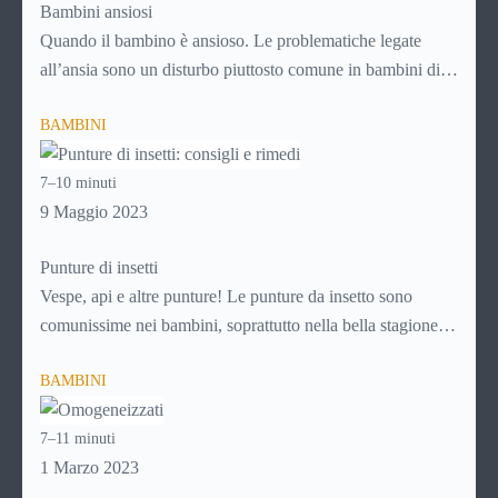
Bambini ansiosi
Quando il bambino è ansioso. Le problematiche legate
all’ansia sono un disturbo piuttosto comune in bambini di
tutte le età e vanno trattate subito e nel modo adeguato per
BAMBINI
evitare che si trasformino in un problema più grande, con la
crescita. Per sapere di più su come affrontare i disturbi
7–10 minuti
legati all’ansia nei bambini, continua a leggere!
9 Maggio 2023
Punture di insetti
Vespe, api e altre punture! Le punture da insetto sono
comunissime nei bambini, soprattutto nella bella stagione
che favorisce i giochi nei parchi, nei prati e in ogni caso
BAMBINI
all’aria aperta. Ad ogni puntura, però, c’è il suo rimedio.
Scopri
come comportarti in caso di puntura di insetto
7–11 minuti
continuando a leggere questa guida!
1 Marzo 2023