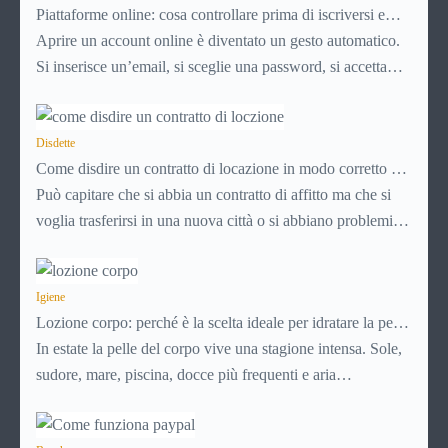
Piattaforme online: cosa controllare prima di iscriversi e
usare servizi in tempo reale
Aprire un account online è diventato un gesto automatico.
Si inserisce un’email, si sceglie una password, si accetta
una serie di condizioni senza leggerle davvero. Tutto
avviene in pochi minuti, spesso senza che ci si fermi a
capire dove si sta entrando.
Disdette
Come disdire un contratto di locazione in modo corretto ed
efficace
Può capitare che si abbia un contratto di affitto ma che si
voglia trasferirsi in una nuova città o si abbiano problemi a
pagare il canone, per cui si comincia a cercare un’altra
abitazione: è legittimo chiedersi se è possibile
disdire il
contratto di locazione
Igiene
prima che scada. In questa guida
Lozione corpo: perché è la scelta ideale per idratare la pelle
capiremo come inviare la disdetta per un contratto di affitto.
in estate
In estate la pelle del corpo vive una stagione intensa. Sole,
sudore, mare, piscina, docce più frequenti e aria
condizionata possono renderla meno morbida, più
disidratata o semplicemente meno confortevole. Eppure,