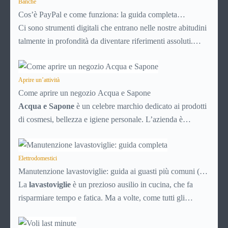
proprio nei mesi caldi, molte persone smettono di applicare
Banche
Cos’è PayPal e come funziona: la guida completa
prodotti idratanti perché temono texture pesanti,
aggiornata per venditori e privati
Ci sono strumenti digitali che entrano nelle nostre abitudini
appiccicose o difficili da assorbire.
talmente in profondità da diventare riferimenti assoluti.
PayPal è uno di questi. Lo usi per comprare su Amazon,
per pagare un corso online, per mandare venti euro a un
amico. Ma se ti chiedi esattamente cosa succede dietro
Aprire un’attività
Come aprire un negozio Acqua e Sapone
quella schermata (e soprattutto quanto ti costa davvero)
Acqua e Sapone
è un celebre marchio dedicato ai prodotti
probabilmente non hai una risposta precisa su come
di cosmesi, bellezza e igiene personale. L’azienda è
funziona PayPal.
presente dal 1992 e con circa 700 punti vendita sparsi per
tutta Italia è un marchio di successo, affermato e simbolo di
convenienza.
Elettrodomestici
Manutenzione lavastoviglie: guida ai guasti più comuni (e
soluzioni)
La
lavastoviglie
è un prezioso ausilio in cucina, che fa
risparmiare tempo e fatica. Ma a volte, come tutti gli
elettrodomestici, può accusare malfunzionamenti o avere
problemi tecnici. Ecco una breve guida ai principali guasti e