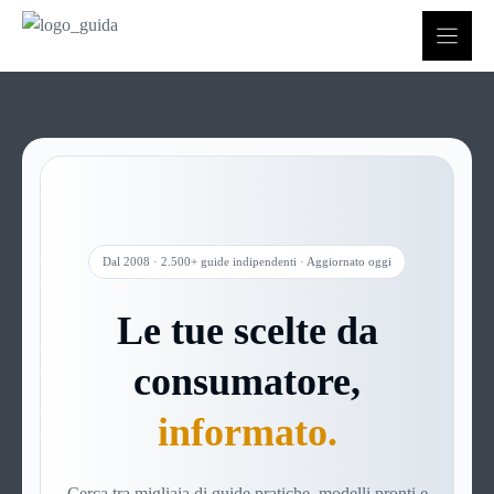
Vai
al
contenuto
Dal 2008 · 2.500+ guide indipendenti · Aggiornato oggi
Le tue scelte da
consumatore,
informato.
Cerca tra migliaia di guide pratiche, modelli pronti e