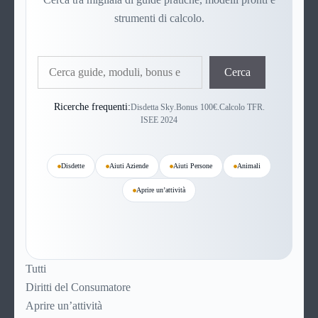
strumenti di calcolo.
Cerca
Cerca
Ricerche frequenti:
Disdetta Sky
.
Bonus 100€
.
Calcolo TFR
.
ISEE 2024
Disdette
Aiuti Aziende
Aiuti Persone
Animali
Aprire un’attività
Tutti
Diritti del Consumatore
Aprire un’attività