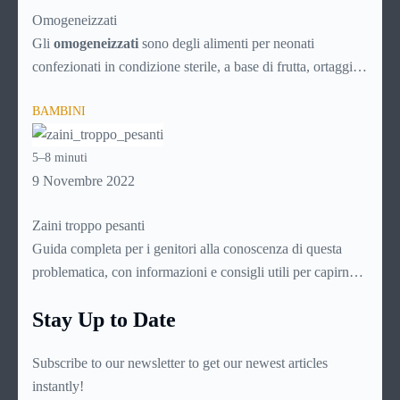
Omogeneizzati
Gli
omogeneizzati
sono degli alimenti per neonati
confezionati in condizione sterile, a base di frutta, ortaggi o
carne, direttamente pronti per l’uso. Vengono prodotti
BAMBINI
sottoponendo le sostanze scelte ad una sofisticata procedura
di omogeneizzazione che li renda digeribili dal delicato
5–8 minuti
stomaco dei bambini molto piccoli, non oltre i dieci mesi di
9 Novembre 2022
età. Dato che si intuisce come sia importante per le mamme
conoscerli assai bene, ecco una guida di approfondimento
Zaini troppo pesanti
su questo delicato prodotto.
Guida completa per i genitori alla conoscenza di questa
problematica, con informazioni e consigli utili per capirne
l’origine e le cause, leggerne i sintomi e le manifestazioni,
Stay Up to Date
individuare lo specialista più indicato e intervenire per
fronteggiarla nel migliore dei modi
Subscribe to our newsletter to get our newest articles
instantly!