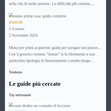
nella vita di molte persone. La difficoltà più comune,
solitamente, è mettere da parte il capitale per l’anticipo: qui
entrano in gioco i mutui 100%, che finanziano l’intero
BANCHE
valore dell’immobile senza richiedere versamenti iniziali.
3–4 minuti
Analizziamone nel dettaglio le caratteristiche e i vantaggi.
5 Novembre 2024
Mutui per primi acquirenti: guida per navigare nel processo
di acquisto della casa
Con il generico termine “mutuo” si fa riferimento a una
particolare tipologia di finanziamento a medio-lungo
termine (con durate che vanno generalmente dai 5 ai 30
Tendenze
anni). Si tratta di norma di un contratto a titolo oneroso: il
richiedente infatti non dovrà restituire alla banca soltanto il
Le guide più cercate
capitale richiesto, ma anche una certa quota a titolo di
interessi e altre spese.
Top settimanale