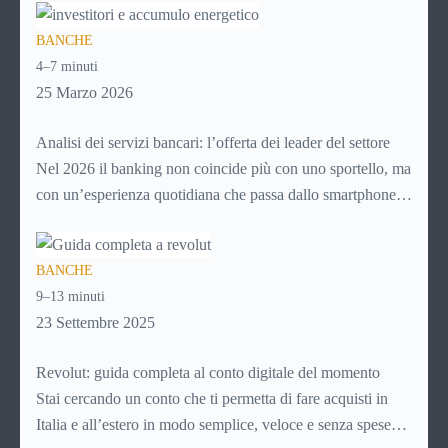
per pagare un corso online, per mandare venti euro a un
BANCHE
amico. Ma se ti chiedi esattamente cosa succede dietro
4–7 minuti
quella schermata (e soprattutto quanto ti costa davvero)
25 Marzo 2026
probabilmente non hai una risposta precisa su come
funziona PayPal.
Analisi dei servizi bancari: l’offerta dei leader del settore
Nel 2026 il banking non coincide più con uno sportello, ma
con un’esperienza quotidiana che passa dallo smartphone.
Per i giovani, soprattutto, la banca non è più un luogo da
raggiungere, ma un servizio da aprire in app, usare in pochi
BANCHE
secondi e integrare nella gestione ordinaria della vita.
9–13 minuti
Controllare il saldo, fare un bonifico, richiedere un prodotto
23 Settembre 2025
o monitorare le spese sono attività che ormai devono essere
semplici, immediate e disponibili sempre.
Revolut: guida completa al conto digitale del momento
Stai cercando un conto che ti permetta di fare acquisti in
Italia e all’estero in modo semplice, veloce e senza spese