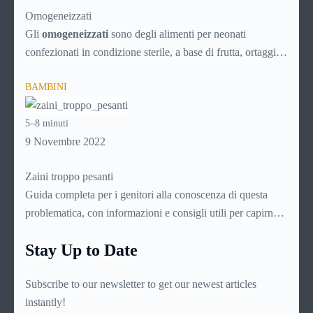
Omogeneizzati
Gli
omogeneizzati
sono degli alimenti per neonati
confezionati in condizione sterile, a base di frutta, ortaggi o
carne, direttamente pronti per l’uso. Vengono prodotti
BAMBINI
sottoponendo le sostanze scelte ad una sofisticata procedura
di omogeneizzazione che li renda digeribili dal delicato
5–8 minuti
stomaco dei bambini molto piccoli, non oltre i dieci mesi di
9 Novembre 2022
età. Dato che si intuisce come sia importante per le mamme
conoscerli assai bene, ecco una guida di approfondimento
Zaini troppo pesanti
su questo delicato prodotto.
Guida completa per i genitori alla conoscenza di questa
problematica, con informazioni e consigli utili per capirne
l’origine e le cause, leggerne i sintomi e le manifestazioni,
Stay Up to Date
individuare lo specialista più indicato e intervenire per
fronteggiarla nel migliore dei modi
Subscribe to our newsletter to get our newest articles
instantly!