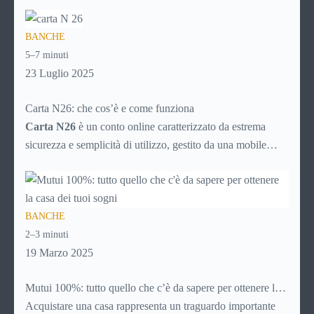
nascoste? Ti piacerebbe gestire tutto direttamente dal tuo
smartphone, senza code in banca o documenti cartacei?
BANCHE
Allora è il momento di scoprire Revolut, una delle soluzioni
5–7 minuti
fintech più utilizzate al mondo.
23 Luglio 2025
Carta N26: che cos’è e come funziona
Carta N26
è un conto online caratterizzato da estrema
sicurezza e semplicità di utilizzo, gestito da una mobile
bank tedesca fondata nel 2013. La banca online rientra nel
sistema finanziario tedesco e, nonostante non abbia sedi
fisiche, consente il prelievo di denaro allo sportello in tutto
BANCHE
il mondo.
2–3 minuti
19 Marzo 2025
Mutui 100%: tutto quello che c’è da sapere per ottenere la
casa dei tuoi sogni
Acquistare una casa rappresenta un traguardo importante