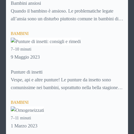
Bambini ansiosi
Quando il bambino è ansioso. Le problematiche legate
all’ansia sono un disturbo piuttosto comune in bambini di
tutte le età e vanno trattate subito e nel modo adeguato per
BAMBINI
evitare che si trasformino in un problema più grande, con la
crescita. Per sapere di più su come affrontare i disturbi
7–10 minuti
legati all’ansia nei bambini, continua a leggere!
9 Maggio 2023
Punture di insetti
Vespe, api e altre punture! Le punture da insetto sono
comunissime nei bambini, soprattutto nella bella stagione
che favorisce i giochi nei parchi, nei prati e in ogni caso
BAMBINI
all’aria aperta. Ad ogni puntura, però, c’è il suo rimedio.
Scopri
come comportarti in caso di puntura di insetto
7–11 minuti
continuando a leggere questa guida!
1 Marzo 2023