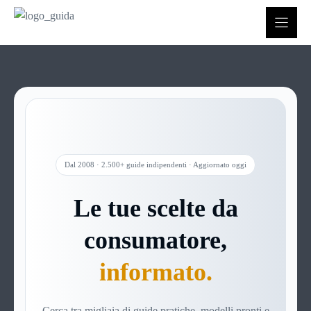
Vai
al
contenuto
Dal 2008 · 2.500+ guide indipendenti · Aggiornato oggi
Le tue scelte da
consumatore,
informato.
Cerca tra migliaia di guide pratiche, modelli pronti e