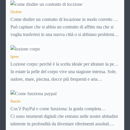
Disdette
Come disdire un contratto di locazione in modo corretto ed
efficace
Può capitare che si abbia un contratto di affitto ma che si
voglia trasferirsi in una nuova città o si abbiano problemi a
pagare il canone, per cui si comincia a cercare un’altra
abitazione: è legittimo chiedersi se è possibile
disdire il
contratto di locazione
Igiene
prima che scada. In questa guida
Lozione corpo: perché è la scelta ideale per idratare la pelle
capiremo come inviare la disdetta per un contratto di affitto.
in estate
In estate la pelle del corpo vive una stagione intensa. Sole,
sudore, mare, piscina, docce più frequenti e aria
condizionata possono renderla meno morbida, più
disidratata o semplicemente meno confortevole. Eppure,
proprio nei mesi caldi, molte persone smettono di applicare
Banche
Cos’è PayPal e come funziona: la guida completa
prodotti idratanti perché temono texture pesanti,
aggiornata per venditori e privati
Ci sono strumenti digitali che entrano nelle nostre abitudini
appiccicose o difficili da assorbire.
talmente in profondità da diventare riferimenti assoluti.