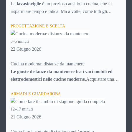
soluzioni)
La
lavastoviglie
è un prezioso ausilio in cucina, che fa
risparmiare tempo e fatica. Ma a volte, come tutti gli
elettrodomestici, può accusare malfunzionamenti o avere
PROGETTAZIONE E SCELTA
problemi tecnici. Ecco una breve guida ai principali guasti e
inconvenienti, con tutti i consigli utili per cercare di
3–5 minuti
risolverli da soli, senza chiamare il tecnico e risparmiando
22 Giugno 2026
quindi soldi.
Cucina moderna: distanze da mantenere
Le giuste distanze da mantenere tra i vari mobili ed
elettrodomestici nelle cucine moderne.
Acquistare una
cucina al giorno d’oggi potrebbe sembrare facilissimo, date
ARMADI E GUARDAROBA
le infinite possibilità messe a disposizione dal mercato. In
realtà la scelta è resa “difficile” proprio dal numero di
12–17 minuti
possibilità fra cui scegliere, che trasformano l’acquisto della
21 Giugno 2026
cucina in una vera e propria impresa, poiché ci si deve
districare fra migliaia di particolari e di elementi.Senza un
Come fare il cambio di stagione nell’armadio