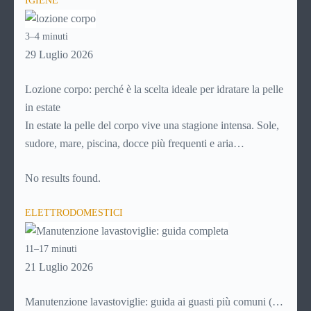
IGIENE
abitazione: è legittimo chiedersi se è possibile
disdire il
contratto di locazione
prima che scada. In questa guida
3–4 minuti
capiremo come inviare la disdetta per un contratto di affitto.
29 Luglio 2026
Lozione corpo: perché è la scelta ideale per idratare la pelle
in estate
In estate la pelle del corpo vive una stagione intensa. Sole,
sudore, mare, piscina, docce più frequenti e aria
condizionata possono renderla meno morbida, più
No results found.
disidratata o semplicemente meno confortevole. Eppure,
proprio nei mesi caldi, molte persone smettono di applicare
ELETTRODOMESTICI
prodotti idratanti perché temono texture pesanti,
appiccicose o difficili da assorbire.
11–17 minuti
21 Luglio 2026
Manutenzione lavastoviglie: guida ai guasti più comuni (e