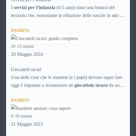
I
servizi per l’infanzia
(0-5 anni) sono una branca del
terziario che, nonostante la riduzione delle nascite in atto da
decenni, è comunque in continuo sviluppo. Ecco quindi un
BAMBINI
articolo specifico ricco di consigli utili per la scelta
intelligente dei servizi che possono rendere la vità più facile
10–15 minuti
ai genitori dei bimbi da 0 a 5 anni, aiutando i neonati nella
20 Maggio 2024
crescita e nello sviluppo.
Giocattoli sicuri
Una delle cose che le mamme (e i papà) devono saper fare
oggi è imparare a riconoscere un
giocattolo sicuro
da uno
pericoloso, soprattutto alla luce del proliferare di prodotti a
BAMBINI
basso costo provenienti dalla Cina, che spesso sono vere e
proprie trappole per i nostri figli.
6–10 minuti
21 Maggio 2023