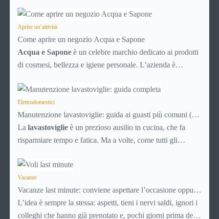
PayPal è uno di questi. Lo usi per comprare su Amazon,
per pagare un corso online, per mandare venti euro a un
amico. Ma se ti chiedi esattamente cosa succede dietro
Aprire un’attività
Come aprire un negozio Acqua e Sapone
quella schermata (e soprattutto quanto ti costa davvero)
Acqua e Sapone
è un celebre marchio dedicato ai prodotti
probabilmente non hai una risposta precisa su come
di cosmesi, bellezza e igiene personale. L’azienda è
funziona PayPal.
presente dal 1992 e con circa 700 punti vendita sparsi per
tutta Italia è un marchio di successo, affermato e simbolo di
convenienza.
Elettrodomestici
Manutenzione lavastoviglie: guida ai guasti più comuni (e
soluzioni)
La
lavastoviglie
è un prezioso ausilio in cucina, che fa
risparmiare tempo e fatica. Ma a volte, come tutti gli
elettrodomestici, può accusare malfunzionamenti o avere
problemi tecnici. Ecco una breve guida ai principali guasti e
inconvenienti, con tutti i consigli utili per cercare di
Vacanze
Vacanze last minute: conviene aspettare l’occasione oppure
risolverli da soli, senza chiamare il tecnico e risparmiando
no?
L’idea è sempre la stessa: aspetti, tieni i nervi saldi, ignori i
quindi soldi.
colleghi che hanno già prenotato e, pochi giorni prima della