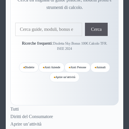
strumenti di calcolo.
Cerca
Cerca
Ricerche frequenti:
Disdetta Sky
.
Bonus 100€
.
Calcolo TFR
.
ISEE 2024
Disdette
Aiuti Aziende
Aiuti Persone
Animali
Aprire un’attività
Tutti
Diritti del Consumatore
Aprire un’attività