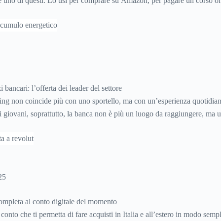
 è uno di questi. Lo usi per comprare su Amazon, per pagare un corso on
ro a un amico. Ma se ti chiedi esattamente cosa succede dietro quella s
to ti costa davvero) probabilmente non hai una risposta precisa su come
i bancari: l’offerta dei leader del settore
ing non coincide più con uno sportello, ma con un’esperienza quotidian
 giovani, soprattutto, la banca non è più un luogo da raggiungere, ma u
re in pochi secondi e integrare nella gestione ordinaria della vita. Contro
 richiedere un prodotto o monitorare le spese sono attività che ormai de
ate e disponibili sempre.
25
ompleta al conto digitale del momento
conto che ti permetta di fare acquisti in Italia e all’estero in modo semp