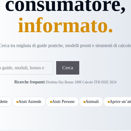
consumatore,
informato.
Cerca tra migliaia di guide pratiche, modelli pronti e strumenti di calcolo
Cerca
Ricerche frequenti:
Disdetta Sky
.
Bonus 100€
.
Calcolo TFR
.
ISEE 2024
dette
Aiuti Aziende
Aiuti Persone
Animali
Aprire un’att