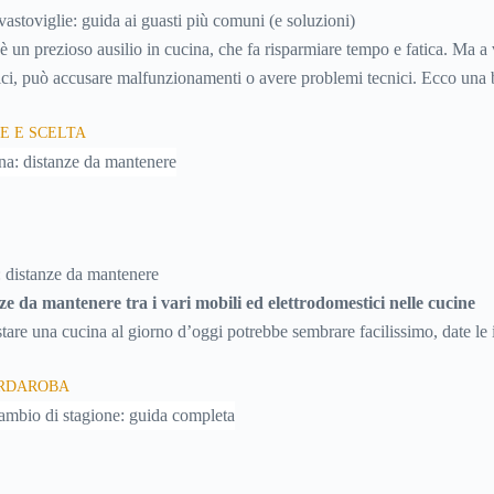
astoviglie: guida ai guasti più comuni (e soluzioni)
è un prezioso ausilio in cucina, che fa risparmiare tempo e fatica. Ma a 
tici, può accusare malfunzionamenti o avere problemi tecnici. Ecco una 
e inconvenienti, con tutti i consigli utili per cercare di risolverli da soli,
E E SCELTA
iando quindi soldi.
 distanze da mantenere
ze da mantenere tra i vari mobili ed elettrodomestici nelle cucine
tare una cucina al giorno d’oggi potrebbe sembrare facilissimo, date le i
 a disposizione dal mercato. In realtà la scelta è resa “difficile” proprio
ARDAROBA
ui scegliere, che trasformano l’acquisto della cucina in una vera e propri
care fra migliaia di particolari e di elementi.Senza un po’ di conoscenza r
tare, è possibile affidarsi ai rivenditori, che però non conoscono a fondo 
bbero non soddisfarle appieno, soprattutto per quanto riguarda l’aspett