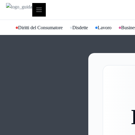
Vai
al
contenuto
Diritti del Consumatore
Disdette
Lavoro
Busines