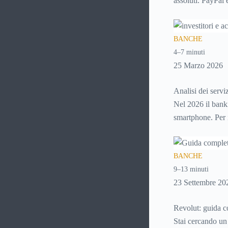
assoluti. PayPal
mandare venti eu
soprattutto quan
BANCHE
4–7 minuti
25 Marzo 2026
Analisi dei serviz
Nel 2026 il bank
smartphone. Per i
aprire in app, usa
fare un bonifico,
BANCHE
semplici, immedi
9–13 minuti
23 Settembre 20
Revolut: guida c
Stai cercando un 