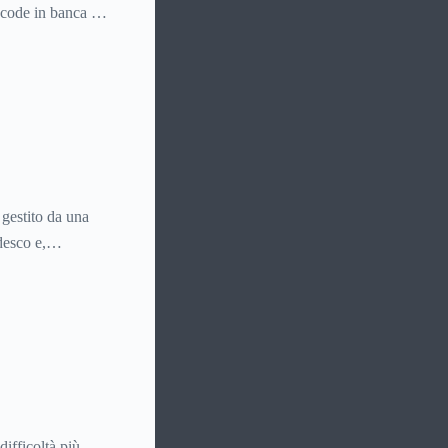
 code in banca o
iù utilizzate al
 gestito da una
desco e,
l mondo.
ifficoltà più