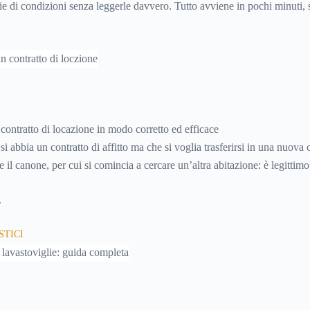
rie di condizioni senza leggerle davvero. Tutto avviene in pochi minuti,
re dove si sta entrando.
contratto di locazione in modo corretto ed efficace
si abbia un contratto di affitto ma che si voglia trasferirsi in una nuova c
 il canone, per cui si comincia a cercare un’altra abitazione: è legittimo
 il contratto di locazione
prima che scada. In questa guida capiremo co
.
ntratto di affitto.
TICI