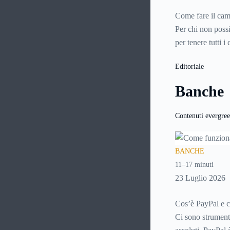
singolo elemento 
Come fare il cam
Per chi non poss
per tenere tutti 
temuto momento,
Editoriale
mette di fronte a 
più numerosi per
Banche
Contenuti evergre
BANCHE
11–17 minuti
23 Luglio 2026
Cos’è PayPal e c
Ci sono strumenti