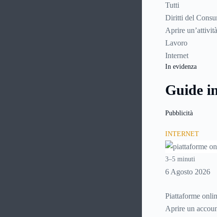
Tutti
Diritti del Cons
Aprire un’attivit
Lavoro
Internet
In evidenza
Guide i
Pubblicità
INTERNET
3–5 minuti
6 Agosto 2026
Piattaforme onlin
Aprire un account