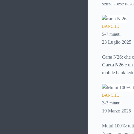
senza spese nasco
documenti cartace
mondo.
BANCHE
5–7 minuti
23 Luglio 2025
Carta N26: che c
Carta N26
è un 
mobile bank tedes
nonostante non ab
BANCHE
2–3 minuti
19 Marzo 2025
Mutui 100%: tutto
Acquistare una ca