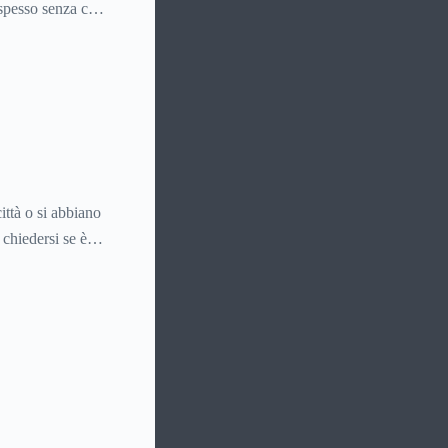
 spesso senza che
ittà o si abbiano
 chiedersi se è
me inviare la