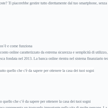
ste? Ti piacerebbe gestire tutto direttamente dal tuo smartphone, senza
i? Allora è il momento di scoprire Revolut, una delle soluzioni fintech p
os’è e come funziona
conto online caratterizzato da estrema sicurezza e semplicità di utilizzo,
ca fondata nel 2013. La banca online rientra nel sistema finanziario te
bia sedi fisiche, consente il prelievo di denaro allo sportello in tutto i
 quello che c’è da sapere per ottenere la casa dei tuoi sogni
sa rappresenta un traguardo importante nella vita di molte persone. La d