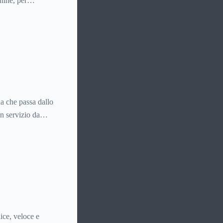
line, per
chermata (e
 funziona PayPal.
a che passa dallo
n servizio da
llare il saldo,
vono essere
lice, veloce e