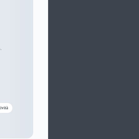
.
ività