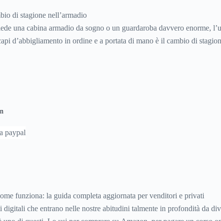
in più oltre al modello di base infatti, aumenterà il costo finale.
bio di stagione nell’armadio
iede una cabina armadio da sogno o un guardaroba davvero enorme, l’u
i capi d’abbigliamento in ordine e a portata di mano è il cambio di stagio
 il
cambio di stagione
si rende tuttavia indispensabile nel nostro Paese,
4 stagioni diverse, con 4 climi differenti e quindi con tanti tipi di tessuti
 tipologia per quanto riguarda le donne.
en
ome funziona: la guida completa aggiornata per venditori e privati
 digitali che entrano nelle nostre abitudini talmente in profondità da div