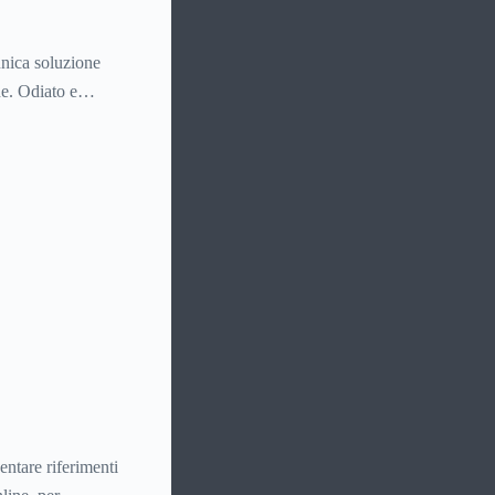
nica soluzione
ne. Odiato e
 dove il clima ci
 e di capi, ancora
entare riferimenti