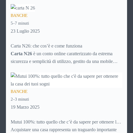
nascoste? Ti piacerebbe gestire tutto direttamente dal tuo
smartphone, senza code in banca o documenti cartacei?
BANCHE
Allora è il momento di scoprire Revolut, una delle soluzioni
5–7 minuti
fintech più utilizzate al mondo.
23 Luglio 2025
Carta N26: che cos’è e come funziona
Carta N26
è un conto online caratterizzato da estrema
sicurezza e semplicità di utilizzo, gestito da una mobile
bank tedesca fondata nel 2013. La banca online rientra nel
sistema finanziario tedesco e, nonostante non abbia sedi
fisiche, consente il prelievo di denaro allo sportello in tutto
BANCHE
il mondo.
2–3 minuti
19 Marzo 2025
Mutui 100%: tutto quello che c’è da sapere per ottenere la
casa dei tuoi sogni
Acquistare una casa rappresenta un traguardo importante