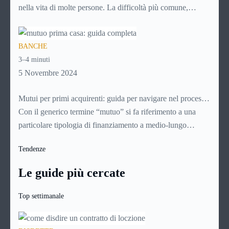
nella vita di molte persone. La difficoltà più comune,
solitamente, è mettere da parte il capitale per l’anticipo: qui
entrano in gioco i mutui 100%, che finanziano l’intero
BANCHE
valore dell’immobile senza richiedere versamenti iniziali.
3–4 minuti
Analizziamone nel dettaglio le caratteristiche e i vantaggi.
5 Novembre 2024
Mutui per primi acquirenti: guida per navigare nel processo
di acquisto della casa
Con il generico termine “mutuo” si fa riferimento a una
particolare tipologia di finanziamento a medio-lungo
termine (con durate che vanno generalmente dai 5 ai 30
Tendenze
anni). Si tratta di norma di un contratto a titolo oneroso: il
richiedente infatti non dovrà restituire alla banca soltanto il
Le guide più cercate
capitale richiesto, ma anche una certa quota a titolo di
interessi e altre spese.
Top settimanale