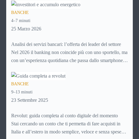
per pagare un corso online, per mandare venti euro a un
BANCHE
amico. Ma se ti chiedi esattamente cosa succede dietro
4–7 minuti
quella schermata (e soprattutto quanto ti costa davvero)
25 Marzo 2026
probabilmente non hai una risposta precisa su come
funziona PayPal.
Analisi dei servizi bancari: l’offerta dei leader del settore
Nel 2026 il banking non coincide più con uno sportello, ma
con un’esperienza quotidiana che passa dallo smartphone.
Per i giovani, soprattutto, la banca non è più un luogo da
raggiungere, ma un servizio da aprire in app, usare in pochi
BANCHE
secondi e integrare nella gestione ordinaria della vita.
9–13 minuti
Controllare il saldo, fare un bonifico, richiedere un prodotto
23 Settembre 2025
o monitorare le spese sono attività che ormai devono essere
semplici, immediate e disponibili sempre.
Revolut: guida completa al conto digitale del momento
Stai cercando un conto che ti permetta di fare acquisti in
Italia e all’estero in modo semplice, veloce e senza spese