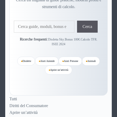
strumenti di calcolo.
Cerca
Cerca
Ricerche frequenti:
Disdetta Sky
.
Bonus 100€
.
Calcolo TFR
.
ISEE 2024
Disdette
Aiuti Aziende
Aiuti Persone
Animali
Aprire un’attività
Tutti
Diritti del Consumatore
Aprire un’attività