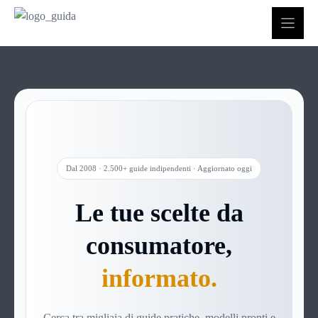
Vai
al
contenuto
Dal 2008 · 2.500+ guide indipendenti · Aggiornato oggi
Le tue scelte da
consumatore,
informato.
Cerca tra migliaia di guide pratiche, modelli pronti e