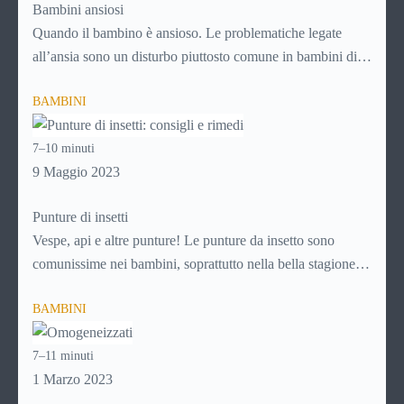
Bambini ansiosi
Quando il bambino è ansioso. Le problematiche legate
all’ansia sono un disturbo piuttosto comune in bambini di
tutte le età e vanno trattate subito e nel modo adeguato per
BAMBINI
evitare che si trasformino in un problema più grande, con la
crescita. Per sapere di più su come affrontare i disturbi
7–10 minuti
legati all’ansia nei bambini, continua a leggere!
9 Maggio 2023
Punture di insetti
Vespe, api e altre punture! Le punture da insetto sono
comunissime nei bambini, soprattutto nella bella stagione
che favorisce i giochi nei parchi, nei prati e in ogni caso
BAMBINI
all’aria aperta. Ad ogni puntura, però, c’è il suo rimedio.
Scopri
come comportarti in caso di puntura di insetto
7–11 minuti
continuando a leggere questa guida!
1 Marzo 2023