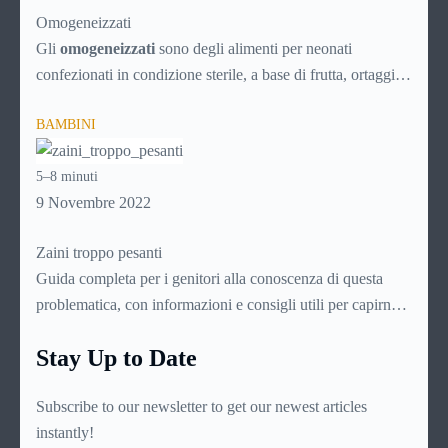
Omogeneizzati
Gli
omogeneizzati
sono degli alimenti per neonati
confezionati in condizione sterile, a base di frutta, ortaggi o
carne, direttamente pronti per l’uso. Vengono prodotti
BAMBINI
sottoponendo le sostanze scelte ad una sofisticata procedura
di omogeneizzazione che li renda digeribili dal delicato
5–8 minuti
stomaco dei bambini molto piccoli, non oltre i dieci mesi di
9 Novembre 2022
età. Dato che si intuisce come sia importante per le mamme
conoscerli assai bene, ecco una guida di approfondimento
Zaini troppo pesanti
su questo delicato prodotto.
Guida completa per i genitori alla conoscenza di questa
problematica, con informazioni e consigli utili per capirne
l’origine e le cause, leggerne i sintomi e le manifestazioni,
Stay Up to Date
individuare lo specialista più indicato e intervenire per
fronteggiarla nel migliore dei modi
Subscribe to our newsletter to get our newest articles
instantly!