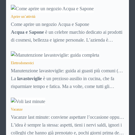
PayPal è uno di questi. Lo usi per comprare su Amazon,
per pagare un corso online, per mandare venti euro a un
amico. Ma se ti chiedi esattamente cosa succede dietro
Aprire un’attività
Come aprire un negozio Acqua e Sapone
quella schermata (e soprattutto quanto ti costa davvero)
Acqua e Sapone
è un celebre marchio dedicato ai prodotti
probabilmente non hai una risposta precisa su come
di cosmesi, bellezza e igiene personale. L’azienda è
funziona PayPal.
presente dal 1992 e con circa 700 punti vendita sparsi per
tutta Italia è un marchio di successo, affermato e simbolo di
convenienza.
Elettrodomestici
Manutenzione lavastoviglie: guida ai guasti più comuni (e
soluzioni)
La
lavastoviglie
è un prezioso ausilio in cucina, che fa
risparmiare tempo e fatica. Ma a volte, come tutti gli
elettrodomestici, può accusare malfunzionamenti o avere
problemi tecnici. Ecco una breve guida ai principali guasti e
inconvenienti, con tutti i consigli utili per cercare di
Vacanze
Vacanze last minute: conviene aspettare l’occasione oppure
risolverli da soli, senza chiamare il tecnico e risparmiando
no?
L’idea è sempre la stessa: aspetti, tieni i nervi saldi, ignori i
quindi soldi.
colleghi che hanno già prenotato e, pochi giorni prima della