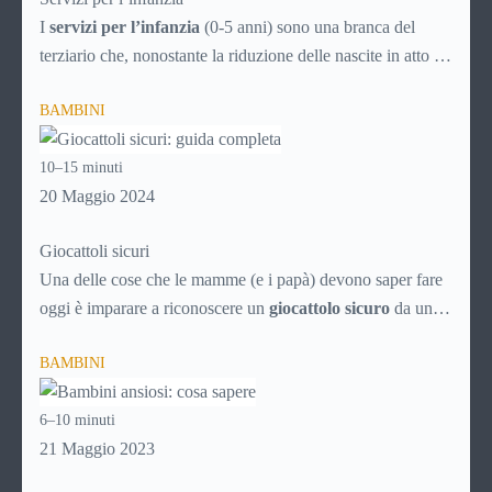
I
servizi per l’infanzia
(0-5 anni) sono una branca del
terziario che, nonostante la riduzione delle nascite in atto da
decenni, è comunque in continuo sviluppo. Ecco quindi un
BAMBINI
articolo specifico ricco di consigli utili per la scelta
intelligente dei servizi che possono rendere la vità più facile
10–15 minuti
ai genitori dei bimbi da 0 a 5 anni, aiutando i neonati nella
20 Maggio 2024
crescita e nello sviluppo.
Giocattoli sicuri
Una delle cose che le mamme (e i papà) devono saper fare
oggi è imparare a riconoscere un
giocattolo sicuro
da uno
pericoloso, soprattutto alla luce del proliferare di prodotti a
BAMBINI
basso costo provenienti dalla Cina, che spesso sono vere e
proprie trappole per i nostri figli.
6–10 minuti
21 Maggio 2023