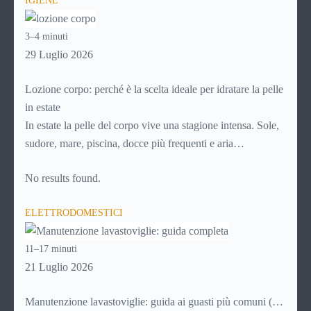
IGIENE
abitazione: è legittimo chiedersi se è possibile
disdire il
contratto di locazione
prima che scada. In questa guida
3–4 minuti
capiremo come inviare la disdetta per un contratto di affitto.
29 Luglio 2026
Lozione corpo: perché è la scelta ideale per idratare la pelle
in estate
In estate la pelle del corpo vive una stagione intensa. Sole,
sudore, mare, piscina, docce più frequenti e aria
condizionata possono renderla meno morbida, più
No results found.
disidratata o semplicemente meno confortevole. Eppure,
proprio nei mesi caldi, molte persone smettono di applicare
ELETTRODOMESTICI
prodotti idratanti perché temono texture pesanti,
appiccicose o difficili da assorbire.
11–17 minuti
21 Luglio 2026
Manutenzione lavastoviglie: guida ai guasti più comuni (e