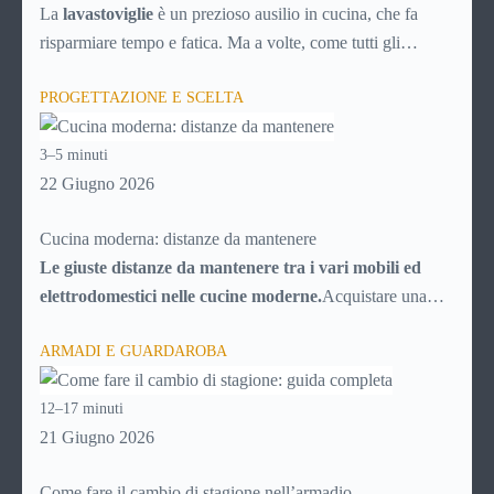
soluzioni)
La
lavastoviglie
è un prezioso ausilio in cucina, che fa
risparmiare tempo e fatica. Ma a volte, come tutti gli
elettrodomestici, può accusare malfunzionamenti o avere
PROGETTAZIONE E SCELTA
problemi tecnici. Ecco una breve guida ai principali guasti e
inconvenienti, con tutti i consigli utili per cercare di
3–5 minuti
risolverli da soli, senza chiamare il tecnico e risparmiando
22 Giugno 2026
quindi soldi.
Cucina moderna: distanze da mantenere
Le giuste distanze da mantenere tra i vari mobili ed
elettrodomestici nelle cucine moderne.
Acquistare una
cucina al giorno d’oggi potrebbe sembrare facilissimo, date
ARMADI E GUARDAROBA
le infinite possibilità messe a disposizione dal mercato. In
realtà la scelta è resa “difficile” proprio dal numero di
12–17 minuti
possibilità fra cui scegliere, che trasformano l’acquisto della
21 Giugno 2026
cucina in una vera e propria impresa, poiché ci si deve
districare fra migliaia di particolari e di elementi.Senza un
Come fare il cambio di stagione nell’armadio