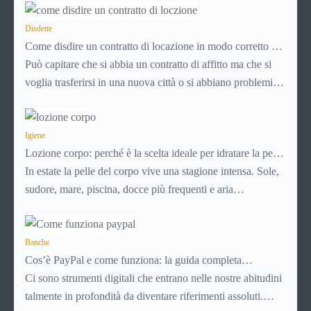
Disdette
Come disdire un contratto di locazione in modo corretto ed
efficace
Può capitare che si abbia un contratto di affitto ma che si
voglia trasferirsi in una nuova città o si abbiano problemi a
pagare il canone, per cui si comincia a cercare un’altra
abitazione: è legittimo chiedersi se è possibile
disdire il
contratto di locazione
Igiene
prima che scada. In questa guida
Lozione corpo: perché è la scelta ideale per idratare la pelle
capiremo come inviare la disdetta per un contratto di affitto.
in estate
In estate la pelle del corpo vive una stagione intensa. Sole,
sudore, mare, piscina, docce più frequenti e aria
condizionata possono renderla meno morbida, più
disidratata o semplicemente meno confortevole. Eppure,
proprio nei mesi caldi, molte persone smettono di applicare
Banche
Cos’è PayPal e come funziona: la guida completa
prodotti idratanti perché temono texture pesanti,
aggiornata per venditori e privati
Ci sono strumenti digitali che entrano nelle nostre abitudini
appiccicose o difficili da assorbire.
talmente in profondità da diventare riferimenti assoluti.