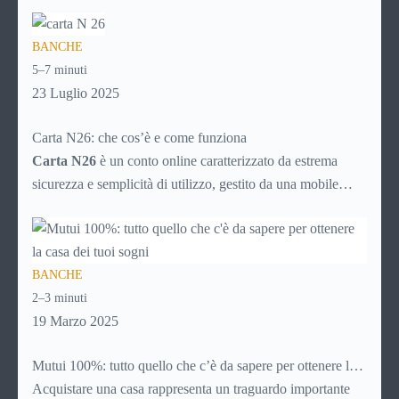
nascoste? Ti piacerebbe gestire tutto direttamente dal tuo
smartphone, senza code in banca o documenti cartacei?
BANCHE
Allora è il momento di scoprire Revolut, una delle soluzioni
5–7 minuti
fintech più utilizzate al mondo.
23 Luglio 2025
Carta N26: che cos’è e come funziona
Carta N26
è un conto online caratterizzato da estrema
sicurezza e semplicità di utilizzo, gestito da una mobile
bank tedesca fondata nel 2013. La banca online rientra nel
sistema finanziario tedesco e, nonostante non abbia sedi
fisiche, consente il prelievo di denaro allo sportello in tutto
BANCHE
il mondo.
2–3 minuti
19 Marzo 2025
Mutui 100%: tutto quello che c’è da sapere per ottenere la
casa dei tuoi sogni
Acquistare una casa rappresenta un traguardo importante