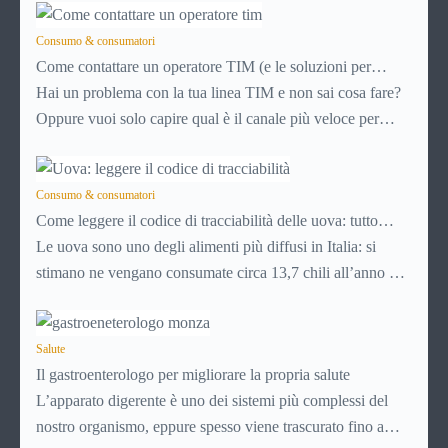
Consumo & consumatori
Come contattare un operatore TIM (e le soluzioni per
risolvere i problemi più velocemente)
Hai un problema con la tua linea TIM e non sai cosa fare?
Oppure vuoi solo capire qual è il canale più veloce per
parlare con una persona reale, senza passare mezz’ora ad
ascoltare voci automatiche? Questa guida è esattamente
quello che ti serve per contattare un operatore TIM e
Consumo & consumatori
Come leggere il codice di tracciabilità delle uova: tutto
risolvere la situazione prima possibile.
quello che c’è scritto sul guscio
Le uova sono uno degli alimenti più diffusi in Italia: si
stimano ne vengano consumate circa 13,7 chili all’anno per
persona, tra quelle mangiate così come sono e quelle usate
in altre preparazioni come torte e altre ricette. Scopriamo
come leggere
Salute
il codice di tracciabilità delle uova
.
Il gastroenterologo per migliorare la propria salute
L’apparato digerente è uno dei sistemi più complessi del
nostro organismo, eppure spesso viene trascurato fino a