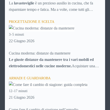
soluzioni)
La
lavastoviglie
è un prezioso ausilio in cucina, che fa
risparmiare tempo e fatica. Ma a volte, come tutti gli
elettrodomestici, può accusare malfunzionamenti o avere
PROGETTAZIONE E SCELTA
problemi tecnici. Ecco una breve guida ai principali guasti e
inconvenienti, con tutti i consigli utili per cercare di
3–5 minuti
risolverli da soli, senza chiamare il tecnico e risparmiando
22 Giugno 2026
quindi soldi.
Cucina moderna: distanze da mantenere
Le giuste distanze da mantenere tra i vari mobili ed
elettrodomestici nelle cucine moderne.
Acquistare una
cucina al giorno d’oggi potrebbe sembrare facilissimo, date
ARMADI E GUARDAROBA
le infinite possibilità messe a disposizione dal mercato. In
realtà la scelta è resa “difficile” proprio dal numero di
12–17 minuti
possibilità fra cui scegliere, che trasformano l’acquisto della
21 Giugno 2026
cucina in una vera e propria impresa, poiché ci si deve
districare fra migliaia di particolari e di elementi.Senza un
Come fare il cambio di stagione nell’armadio