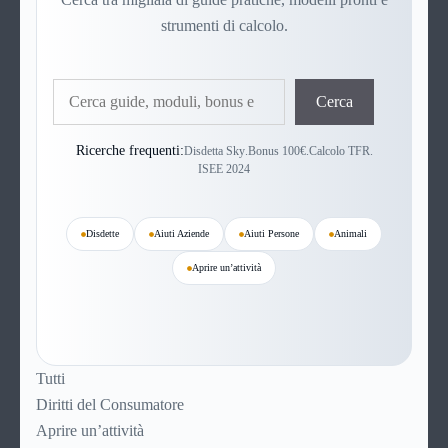
strumenti di calcolo.
Cerca
Cerca
Ricerche frequenti:
Disdetta Sky
.
Bonus 100€
.
Calcolo TFR
.
ISEE 2024
Disdette
Aiuti Aziende
Aiuti Persone
Animali
Aprire un’attività
Tutti
Diritti del Consumatore
Aprire un’attività