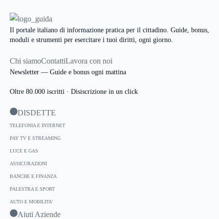
immagini dei tarocchi, bensì con la vera e propria
identificazione dei significati delle carte, prese
singolarmente o associate ad altre fra loro più influenti.
Il portale italiano di informazione pratica per il cittadino. Guide, bonus,
moduli e strumenti per esercitare i tuoi diritti, ogni giorno.
Chi siamo
Contatti
Lavora con noi
Newsletter — Guide e bonus ogni mattina
Oltre 80.000 iscritti · Disiscrizione in un click
DISDETTE
TELEFONIA E INTERNET
PAY TV E STREAMING
LUCE E GAS
ASSICURAZIONI
BANCHE E FINANZA
PALESTRA E SPORT
AUTO E MOBILITA'
Aiuti Aziende