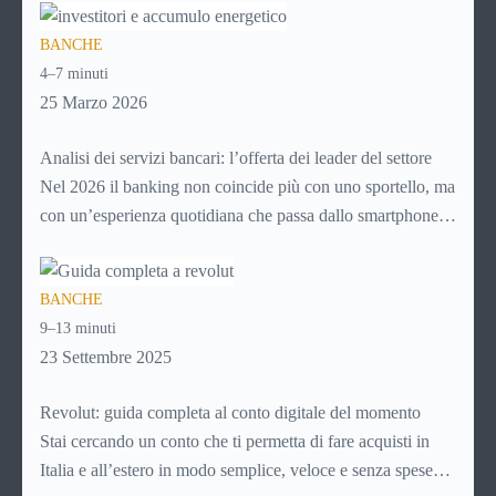
per pagare un corso online, per mandare venti euro a un
BANCHE
amico. Ma se ti chiedi esattamente cosa succede dietro
4–7 minuti
quella schermata (e soprattutto quanto ti costa davvero)
25 Marzo 2026
probabilmente non hai una risposta precisa su come
funziona PayPal.
Analisi dei servizi bancari: l’offerta dei leader del settore
Nel 2026 il banking non coincide più con uno sportello, ma
con un’esperienza quotidiana che passa dallo smartphone.
Per i giovani, soprattutto, la banca non è più un luogo da
raggiungere, ma un servizio da aprire in app, usare in pochi
BANCHE
secondi e integrare nella gestione ordinaria della vita.
9–13 minuti
Controllare il saldo, fare un bonifico, richiedere un prodotto
23 Settembre 2025
o monitorare le spese sono attività che ormai devono essere
semplici, immediate e disponibili sempre.
Revolut: guida completa al conto digitale del momento
Stai cercando un conto che ti permetta di fare acquisti in
Italia e all’estero in modo semplice, veloce e senza spese