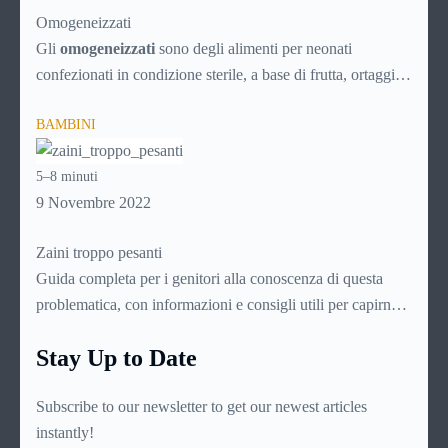
Omogeneizzati
Gli
omogeneizzati
sono degli alimenti per neonati
confezionati in condizione sterile, a base di frutta, ortaggi o
carne, direttamente pronti per l’uso. Vengono prodotti
BAMBINI
sottoponendo le sostanze scelte ad una sofisticata procedura
di omogeneizzazione che li renda digeribili dal delicato
5–8 minuti
stomaco dei bambini molto piccoli, non oltre i dieci mesi di
9 Novembre 2022
età. Dato che si intuisce come sia importante per le mamme
conoscerli assai bene, ecco una guida di approfondimento
Zaini troppo pesanti
su questo delicato prodotto.
Guida completa per i genitori alla conoscenza di questa
problematica, con informazioni e consigli utili per capirne
l’origine e le cause, leggerne i sintomi e le manifestazioni,
Stay Up to Date
individuare lo specialista più indicato e intervenire per
fronteggiarla nel migliore dei modi
Subscribe to our newsletter to get our newest articles
instantly!