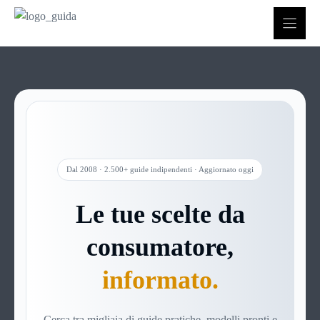
Vai
al
contenuto
Dal 2008 · 2.500+ guide indipendenti · Aggiornato oggi
Le tue scelte da
consumatore,
informato.
Cerca tra migliaia di guide pratiche, modelli pronti e