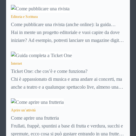
quando i disturbi non diventano difficili da ignorare.
Rivolgersi a uno specialista al momento giusto può fare una
grande differenza, non solo per risolvere i problemi acuti,
Editoria e Scrittura
Come pubblicare una rivista (anche online): la guida
ma anche per prevenire patologie più serie.
completa
Hai in mente un progetto editoriale e vuoi capire da dove
iniziare? Ad esempio, potresti lanciare un magazine digitale
su un argomento di nicchia o aprire una vera rivista
cartacea. Il percorso non è complicatissimo ma ci sono
passaggi precisi da seguire. Tra poco capirai come
Internet
Ticket One: che cos’è e come funziona?
pubblicare una rivista perché abbiamo preparato per te
Chi è appassionato di musica e ama andare ai concerti, ma
questo approfondimento in maniera molto dettagliata.
anche a teatro e a qualunque spettacolo live, almeno una
Conoscerai gli aspetti legali da non ignorare e le scelte
volta si sarà imbattuto nell’acquisto dei biglietti su
Ticket
strategiche che possono fare la differenza.
One
, il celebre servizio di vendita on line che consente di
acquistare in modo semplice, anche se non sempre veloce,
Aprire un’attività
Come aprire una frutteria
di stampare il codice per ritirare i biglietti o di farseli
Frullati, frappè, spuntini a base di frutta e verdura, succhi e
recapitare direttamente a casa. Scopriamo che cos’è Ticket
spremute, ecco cosa si può gustare entrando in una frutteria.
one e come funziona.