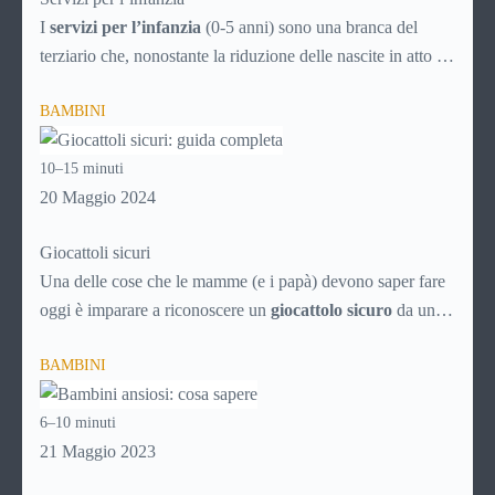
I
servizi per l’infanzia
(0-5 anni) sono una branca del
terziario che, nonostante la riduzione delle nascite in atto da
decenni, è comunque in continuo sviluppo. Ecco quindi un
BAMBINI
articolo specifico ricco di consigli utili per la scelta
intelligente dei servizi che possono rendere la vità più facile
10–15 minuti
ai genitori dei bimbi da 0 a 5 anni, aiutando i neonati nella
20 Maggio 2024
crescita e nello sviluppo.
Giocattoli sicuri
Una delle cose che le mamme (e i papà) devono saper fare
oggi è imparare a riconoscere un
giocattolo sicuro
da uno
pericoloso, soprattutto alla luce del proliferare di prodotti a
BAMBINI
basso costo provenienti dalla Cina, che spesso sono vere e
proprie trappole per i nostri figli.
6–10 minuti
21 Maggio 2023