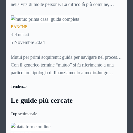
nella vita di molte persone. La difficoltà più comune,
solitamente, è mettere da parte il capitale per l’anticipo: qui
entrano in gioco i mutui 100%, che finanziano l’intero
BANCHE
valore dell’immobile senza richiedere versamenti iniziali.
3–4 minuti
Analizziamone nel dettaglio le caratteristiche e i vantaggi.
5 Novembre 2024
Mutui per primi acquirenti: guida per navigare nel processo
di acquisto della casa
Con il generico termine “mutuo” si fa riferimento a una
particolare tipologia di finanziamento a medio-lungo
termine (con durate che vanno generalmente dai 5 ai 30
Tendenze
anni). Si tratta di norma di un contratto a titolo oneroso: il
richiedente infatti non dovrà restituire alla banca soltanto il
Le guide più cercate
capitale richiesto, ma anche una certa quota a titolo di
interessi e altre spese.
Top settimanale