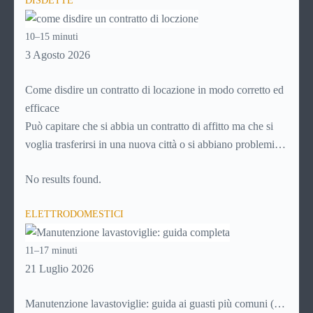
DISDETTE
avviene in pochi minuti, spesso senza che ci si fermi a
capire dove si sta entrando.
10–15 minuti
3 Agosto 2026
Come disdire un contratto di locazione in modo corretto ed
efficace
Può capitare che si abbia un contratto di affitto ma che si
voglia trasferirsi in una nuova città o si abbiano problemi a
pagare il canone, per cui si comincia a cercare un’altra
No results found.
abitazione: è legittimo chiedersi se è possibile
disdire il
contratto di locazione
prima che scada. In questa guida
ELETTRODOMESTICI
capiremo come inviare la disdetta per un contratto di affitto.
11–17 minuti
21 Luglio 2026
Manutenzione lavastoviglie: guida ai guasti più comuni (e