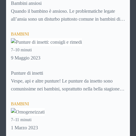
Bambini ansiosi
Quando il bambino è ansioso. Le problematiche legate
all’ansia sono un disturbo piuttosto comune in bambini di
tutte le età e vanno trattate subito e nel modo adeguato per
BAMBINI
evitare che si trasformino in un problema più grande, con la
crescita. Per sapere di più su come affrontare i disturbi
7–10 minuti
legati all’ansia nei bambini, continua a leggere!
9 Maggio 2023
Punture di insetti
Vespe, api e altre punture! Le punture da insetto sono
comunissime nei bambini, soprattutto nella bella stagione
che favorisce i giochi nei parchi, nei prati e in ogni caso
BAMBINI
all’aria aperta. Ad ogni puntura, però, c’è il suo rimedio.
Scopri
come comportarti in caso di puntura di insetto
7–11 minuti
continuando a leggere questa guida!
1 Marzo 2023