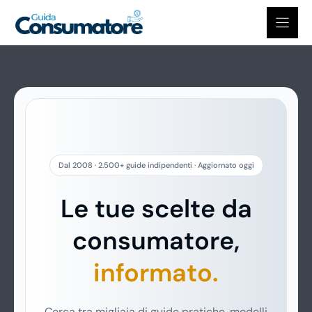
Vai
al
contenuto
Dal 2008 · 2.500+ guide indipendenti · Aggiornato oggi
Le tue scelte da
consumatore,
informato.
Cerca tra migliaia di guide pratiche, modelli