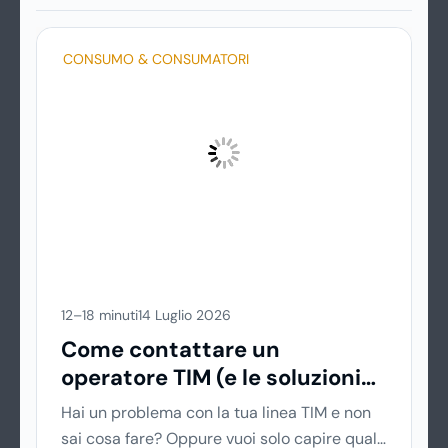
CONSUMO & CONSUMATORI
12–18 minuti
14 Luglio 2026
Come contattare un
operatore TIM (e le soluzioni
per risolvere i problemi più
Hai un problema con la tua linea TIM e non
velocemente)
sai cosa fare? Oppure vuoi solo capire qual