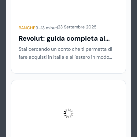
essere semplici, immediate e disponibili
sempre.
23 Settembre 2025
BANCHE
9–13 minuti
Revolut: guida completa al
conto digitale del momento
Stai cercando un conto che ti permetta di
fare acquisti in Italia e all’estero in modo
semplice, veloce e senza spese nascoste? Ti
piacerebbe gestire tutto direttamente dal
tuo smartphone, senza code in banca o
documenti cartacei? Allora è il momento di
scoprire Revolut, una delle soluzioni fintech
più utilizzate al mondo.