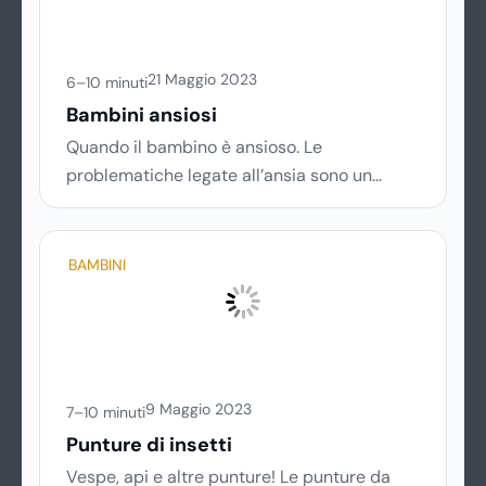
21 Maggio 2023
6–10 minuti
Bambini ansiosi
Quando il bambino è ansioso. Le
problematiche legate all’ansia sono un
disturbo piuttosto comune in bambini di
tutte le età e vanno trattate subito e nel
modo adeguato per evitare che si
BAMBINI
trasformino in un problema più grande, con
la crescita. Per sapere di più su come
affrontare i disturbi legati all’ansia nei
bambini, continua a leggere!
9 Maggio 2023
7–10 minuti
Punture di insetti
Vespe, api e altre punture! Le punture da