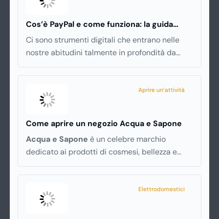
proprio nei mesi caldi, molte persone
smettono di applicare prodotti idratanti
Cos’è PayPal e come funziona: la guida
perché temono texture pesanti, appiccicose o
completa aggiornata per venditori e privati
Ci sono strumenti digitali che entrano nelle
difficili da assorbire.
nostre abitudini talmente in profondità da
diventare riferimenti assoluti. PayPal è uno di
questi. Lo usi per comprare su Amazon, per
pagare un corso online, per mandare venti
Aprire un’attività
euro a un amico. Ma se ti chiedi esattamente
cosa succede dietro quella schermata (e
Come aprire un negozio Acqua e Sapone
soprattutto quanto ti costa davvero)
Acqua e Sapone
è un celebre marchio
probabilmente non hai una risposta precisa su
dedicato ai prodotti di cosmesi, bellezza e
come funziona PayPal.
igiene personale. L’azienda è presente dal
1992 e con circa 700 punti vendita sparsi per
tutta Italia è un marchio di successo,
Elettrodomestici
affermato e simbolo di convenienza.