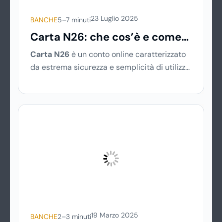
23 Luglio 2025
BANCHE
5–7 minuti
Carta N26: che cos’è e come
funziona
Carta N26
è un conto online caratterizzato
da estrema sicurezza e semplicità di utilizzo,
gestito da una mobile bank tedesca fondata
nel 2013. La banca online rientra nel sistema
finanziario tedesco e, nonostante non abbia
sedi fisiche, consente il prelievo di denaro
allo sportello in tutto il mondo.
19 Marzo 2025
BANCHE
2–3 minuti