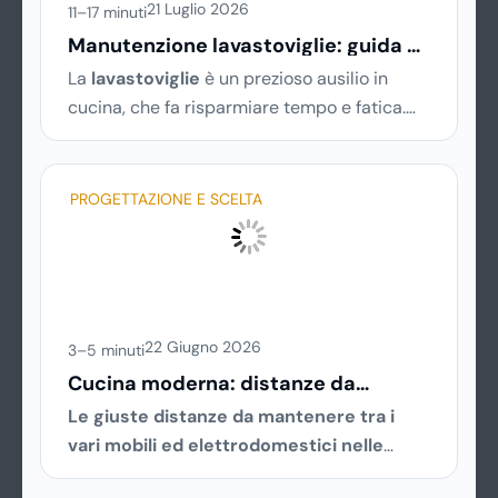
21 Luglio 2026
11–17 minuti
Manutenzione lavastoviglie: guida ai
guasti più comuni (e soluzioni)
La
lavastoviglie
è un prezioso ausilio in
cucina, che fa risparmiare tempo e fatica.
Ma a volte, come tutti gli elettrodomestici,
può accusare malfunzionamenti o avere
problemi tecnici. Ecco una breve guida ai
PROGETTAZIONE E SCELTA
principali guasti e inconvenienti, con tutti i
consigli utili per cercare di risolverli da soli,
senza chiamare il tecnico e risparmiando
quindi soldi.
22 Giugno 2026
3–5 minuti
Cucina moderna: distanze da
mantenere
Le giuste distanze da mantenere tra i
vari mobili ed elettrodomestici nelle
cucine moderne.
Acquistare una cucina al