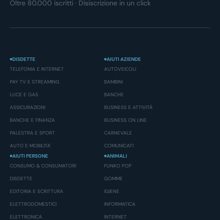
Oltre 80.000 iscritti · Disiscrizione in un click
DISDETTE
AIUTI AZIENDE
TELEFONIA E INTERNET
AUTOVEICOLI
PAY TV E STREAMING
BAMBINI
LUCE E GAS
BANCHE
ASSICURAZIONI
BUSINESS E ATTIVITÀ
BANCHE E FINANZA
BUSINESS ON LINE
PALESTRA E SPORT
CARNEVALE
AUTO E MOBILITA'
COMUNICATI
AIUTI PERSONE
ANIMALI
CONSUMO & CONSUMATORI
FUNKO POP
DISDETTE
GOMME
EDITORIA E SCRITTURA
IGIENE
ELETTRODOMESTICI
INFORMATICA
ELETTRONICA
INTERNET