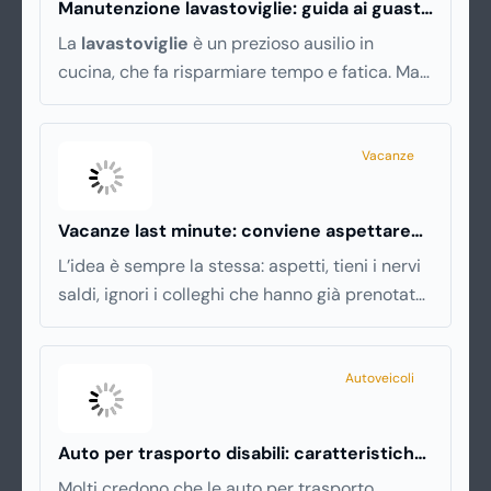
Manutenzione lavastoviglie: guida ai guasti
più comuni (e soluzioni)
La
lavastoviglie
è un prezioso ausilio in
cucina, che fa risparmiare tempo e fatica. Ma
a volte, come tutti gli elettrodomestici, può
accusare malfunzionamenti o avere problemi
tecnici. Ecco una breve guida ai principali
Vacanze
guasti e inconvenienti, con tutti i consigli utili
per cercare di risolverli da soli, senza
Vacanze last minute: conviene aspettare
chiamare il tecnico e risparmiando quindi
l’occasione oppure no?
L’idea è sempre la stessa: aspetti, tieni i nervi
soldi.
saldi, ignori i colleghi che hanno già prenotato
e, pochi giorni prima della partenza, ti
aggiudichi un pacchetto a metà prezzo. Le
vacanze last minute funzionano più o meno
Autoveicoli
così.Oggi quella logica esiste ancora ma si è
fatta più selettiva e, in certi momenti dell’anno,
Auto per trasporto disabili: caratteristiche,
quasi inapplicabile. Le compagnie aeree
normativa (e come scegliere quella giusta)
Molti credono che le auto per trasporto