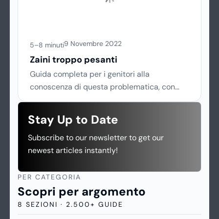
che li renda digeribili dal delicato stomaco
dei bambini molto piccoli, non oltre i dieci
mesi di età. Dato che si intuisce come sia
importante per le mamme conoscerli assai
9 Novembre 2022
5–8 minuti
bene, ecco una guida di approfondimento
Zaini troppo pesanti
su questo delicato prodotto.
Guida completa per i genitori alla
conoscenza di questa problematica, con
informazioni e consigli utili per capirne
l’origine e le cause, leggerne i sintomi e le
Stay Up to Date
manifestazioni, individuare lo specialista più
Subscribe to our newsletter to get our
indicato e intervenire per fronteggiarla nel
newest articles instantly!
migliore dei modi
PER CATEGORIA
Scopri per argomento
8 SEZIONI · 2.500+ GUIDE