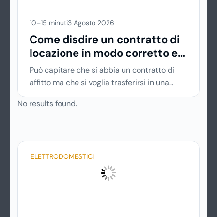
10–15 minuti
3 Agosto 2026
Come disdire un contratto di
locazione in modo corretto ed
efficace
Può capitare che si abbia un contratto di
affitto ma che si voglia trasferirsi in una
nuova città o si abbiano problemi a pagare il
No results found.
canone, per cui si comincia a cercare
un’altra abitazione: è legittimo chiedersi se è
possibile
disdire il contratto di locazione
prima che scada. In questa guida capiremo
ELETTRODOMESTICI
come inviare la disdetta per un contratto di
affitto.