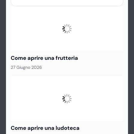
è il canale più veloce per parlare con una
persona reale, senza passare mezz’ora ad
ascoltare voci automatiche? Questa guida è
esattamente quello che ti serve per
contattare un operatore TIM e risolvere la
situazione prima possibile.
Come aprire una frutteria
27 Giugno 2026
Come aprire una ludoteca