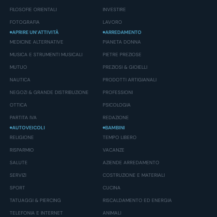
FILOSOFIE ORIENTALI
INVESTIRE
FOTOGRAFIA
LAVORO
APRIRE UN’ATTIVITÀ
ARREDAMENTO
MEDICINE ALTERNATIVE
PIANETA DONNA
MUSICA E STRUMENTI MUSICALI
PIETRE PREZIOSE
MUTUO
PREZIOSI & GIOIELLI
NAUTICA
PRODOTTI ARTIGIANALI
NEGOZI & GRANDE DISTRIBUZIONE
PROFESSIONI
OTTICA
PSICOLOGIA
PARTITA IVA
REDAZIONE
AUTOVEICOLI
BAMBINI
RELIGIONE
TEMPO LIBERO
RISPARMIO
VACANZE
SALUTE
AZIENDE ARREDAMENTO
SERVIZI
COSTRUZIONE E MATERIALI
SPORT
CUCINA
TATUAGGI & PIERCING
RISCALDAMENTO ED ENERGIA
TELEFONIA E INTERNET
ANIMALI