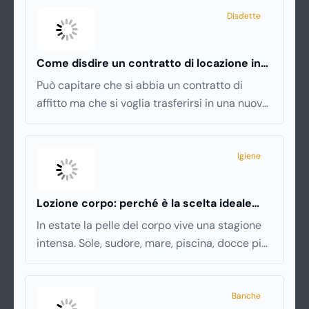
avviene in pochi minuti, spesso senza che ci si
Disdette
fermi a capire dove si sta entrando.
Come disdire un contratto di locazione in
modo corretto ed efficace
Può capitare che si abbia un contratto di
affitto ma che si voglia trasferirsi in una nuova
città o si abbiano problemi a pagare il canone,
per cui si comincia a cercare un’altra
abitazione: è legittimo chiedersi se è possibile
Igiene
disdire il contratto di locazione
prima che
scada. In questa guida capiremo come inviare
Lozione corpo: perché è la scelta ideale
la disdetta per un contratto di affitto.
per idratare la pelle in estate
In estate la pelle del corpo vive una stagione
intensa. Sole, sudore, mare, piscina, docce più
frequenti e aria condizionata possono renderla
meno morbida, più disidratata o
semplicemente meno confortevole. Eppure,
Banche