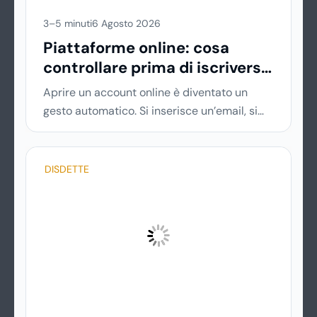
3–5 minuti
6 Agosto 2026
Piattaforme online: cosa
controllare prima di iscriversi
e usare servizi in tempo reale
Aprire un account online è diventato un
gesto automatico. Si inserisce un’email, si
sceglie una password, si accetta una serie
di condizioni senza leggerle davvero. Tutto
avviene in pochi minuti, spesso senza che ci
DISDETTE
si fermi a capire dove si sta entrando.